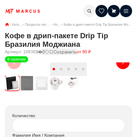
–
Каталог
–
Продукты питания
–
Кофе
–
Кофе в дрип-пакете Drip Tip Бразилия Моджиана
Кофе в дрип-пакете Drip Tip
Бразилия Моджиана
Артикул:
10838
3
0
Сохранить
от
90
₽
В наличии
Количество
Фамилия Имя / Компания