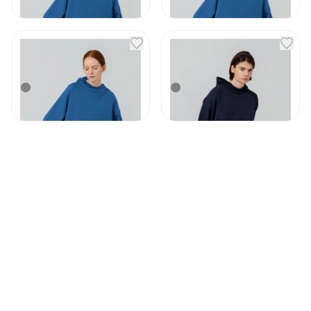
2 901
₽
2 901
₽
В наличии
В наличии
Худи Vozduh синее
Худи Vozduh темно-
размер L
синее размер S
Артикул
153195
Артикул
153196
2 901
₽
2 901
₽
Под заказ
В наличии