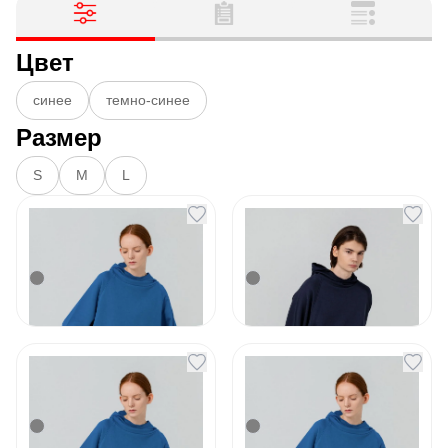
Цвет
синее
темно-синее
Размер
S
M
L
Худи унисекс Vozduh
Худи унисекс Vozduh
1.0 синее
1.0 темно-синее
Артикул
130543
Артикул
130544
2 901
₽
2 901
₽
В наличии
В наличии
Худи Vozduh синее
Худи Vozduh синее
размер S
размер M
Артикул
153193
Артикул
153194