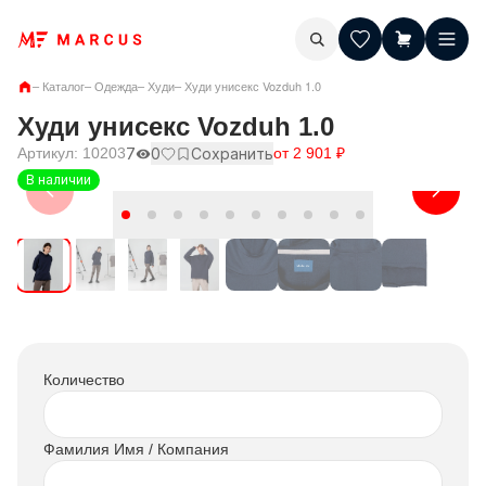
–
Каталог
–
Одежда
–
Худи
–
Худи унисекс Vozduh 1.0
Худи унисекс Vozduh 1.0
Артикул:
10203
7
0
Сохранить
от
2 901
₽
В наличии
Количество
Фамилия Имя / Компания