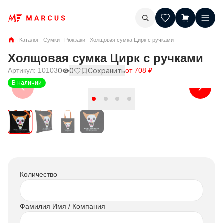
–
Каталог
–
Сумки
–
Рюкзаки
–
Холщовая сумка Цирк с ручками
Холщовая сумка Цирк с ручками
Артикул:
10103
0
0
Сохранить
от
708
₽
В наличии
Количество
Фамилия Имя / Компания