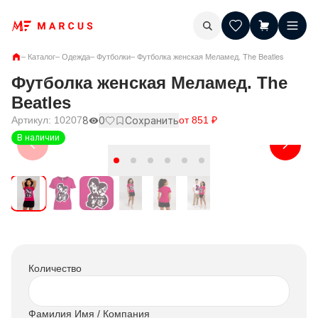
–
Каталог
–
Одежда
–
Футболки
–
Футболка женская Меламед. The Beatles
Футболка женская Меламед. The
Beatles
Артикул:
10207
8
0
Сохранить
от
851
₽
В наличии
Количество
Фамилия Имя / Компания