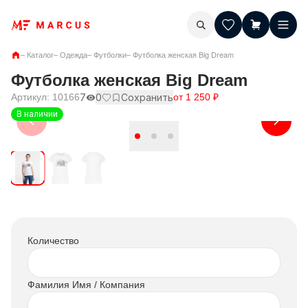
–
Каталог
–
Одежда
–
Футболки
–
Футболка женская Big Dream
Футболка женская Big Dream
Артикул:
10166
7
0
Сохранить
от
1 250
₽
В наличии
Количество
Фамилия Имя / Компания