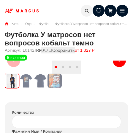
–
Каталог
–
Одежда
–
Футболки
–
Футболка У матросов нет вопросов кобальт темно
Футболка У матросов нет
вопросов кобальт темно
Артикул:
10142
4
0
Сохранить
от
1 327
₽
В наличии
Количество
Фамилия Имя / Компания