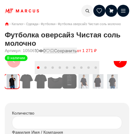
–
Каталог
–
Одежда
–
Футболки
–
Футболка оверсайз Чистая соль молочно
Футболка оверсайз Чистая соль
молочно
Артикул:
10506
10
0
Сохранить
от
1 271
₽
В наличии
Количество
Фамилия Имя / Компания