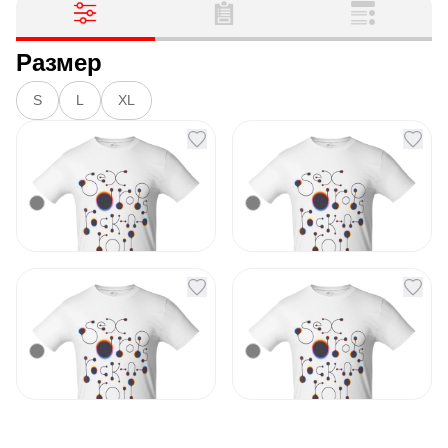
Размер
S
L
XL
Футболка No Drugs
Футболка No Drugs
белая
белая размер S
Артикул
130086
Артикул
151878
1 340
₽
1 340
₽
В наличии
В наличии
Футболка No Drugs
Футболка No Drugs
белая размер L
белая размер XL
Артикул
151879
Артикул
151880
1 340
₽
1 340
₽
В наличии
В наличии