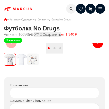
–
Каталог
–
Одежда
–
Футболки
–
Футболка No Drugs
Футболка No Drugs
Артикул:
10056
5
0
Сохранить
от
1 340
₽
В наличии
Количество
Фамилия Имя / Компания