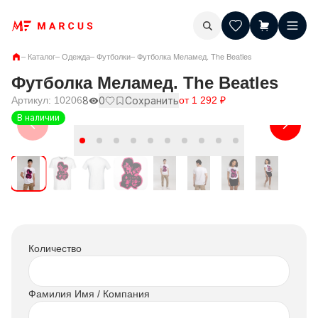
–
Каталог
–
Одежда
–
Футболки
–
Футболка Меламед. The Beatles
Футболка Меламед. The Beatles
Артикул:
10206
8
0
Сохранить
от
1 292
₽
В наличии
Количество
Фамилия Имя / Компания