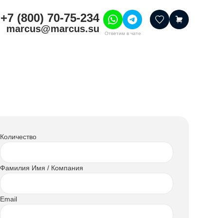
+7 (800) 70-75-234
marcus@marcus.su
Ответим в чате
тивные товары
ссуары
итура
шения
Количество
Фамилия Имя / Компания
Email