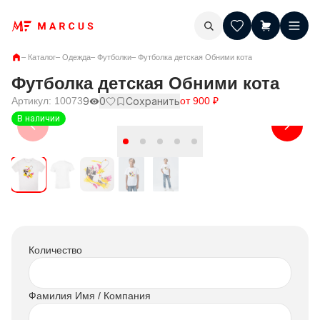
–
Каталог
–
Одежда
–
Футболки
–
Футболка детская Обними кота
Футболка детская Обними кота
Артикул:
10073
9
0
Сохранить
от
900
₽
В наличии
Количество
Фамилия Имя / Компания