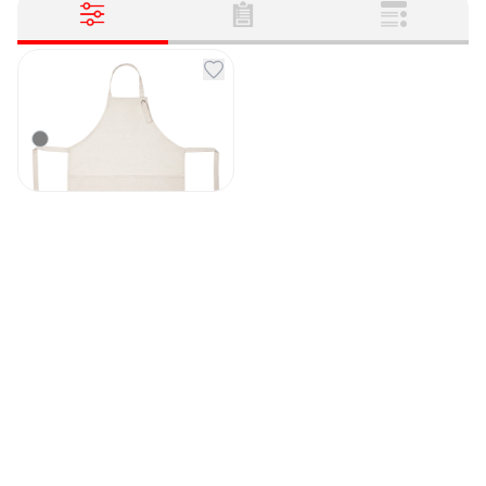
Фартук Holland
неокрашенный
Артикул
130853
649
₽
Под заказ