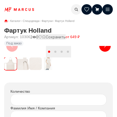
–
Каталог
–
Спецодежда
–
Фартуки
–
Фартук Holland
Фартук Holland
Артикул:
10306
2
0
Сохранить
от
649
₽
Под заказ
Количество
Фамилия Имя / Компания