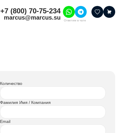
+7 (800) 70-75-234
marcus@marcus.su
Ответим в чате
тивные товары
ссуары
итура
шения
Количество
Фамилия Имя / Компания
Email