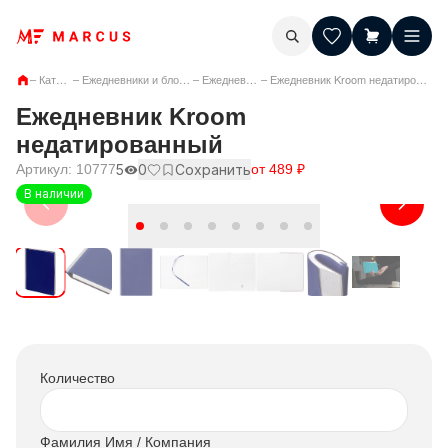
–
Каталог
–
Ежедневники и блокноты
–
Ежедневники
–
Ежедневник Kroom недатированный
Ежедневник Kroom
недатированный
Артикул:
10777
5
0
Сохранить
от
489
₽
В наличии
Количество
Фамилия Имя / Компания