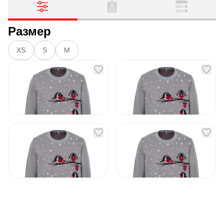
Размер
XS
S
M
Джемпер Birds and
Джемпер Birds and
Berries
Berries размер S
Артикул
131175
Артикул
154097
1 990
₽
1 990
₽
В наличии
В наличии
Джемпер Birds and
Джемпер Birds and
Berries размер M
Berries размер XS
Артикул
154098
Артикул
154096
1 990
₽
2 349
₽
В наличии
В наличии