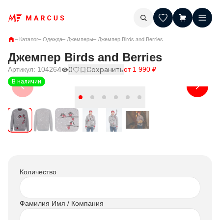
–
Каталог
–
Одежда
–
Джемперы
–
Джемпер Birds and Berries
Джемпер Birds and Berries
Артикул:
10426
4
0
Сохранить
от
1 990
₽
В наличии
Количество
Фамилия Имя / Компания