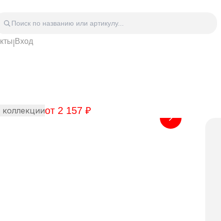
акты
Вход
|
Головные уборы
Дом
Спецодежда
Спор
 блокноты
Сумки
Часы
Зонты
Аксе
Видео Аудио Hi-Fi
Фурн
от
2 157
₽
Отдых
Укра
 коллекции