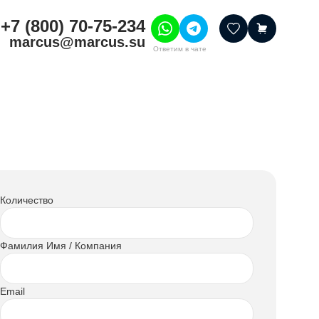
+7 (800) 70-75-234
marcus@marcus.su
Ответим в чате
тивные товары
ссуары
итура
шения
Количество
Фамилия Имя / Компания
Email