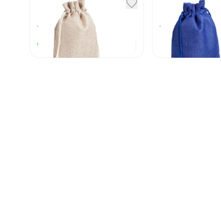
Чай Таежный сбор
Чай Таежны
в бежевом мешочке
в синем ме
Артикул
130055
Артикул
130056
280
₽
В наличии
Под заказ