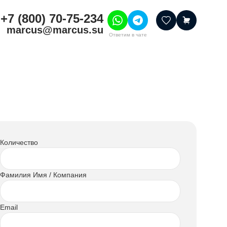
+7 (800) 70-75-234
marcus@marcus.su
Ответим в чате
тивные товары
ссуары
итура
шения
Количество
Фамилия Имя / Компания
Email