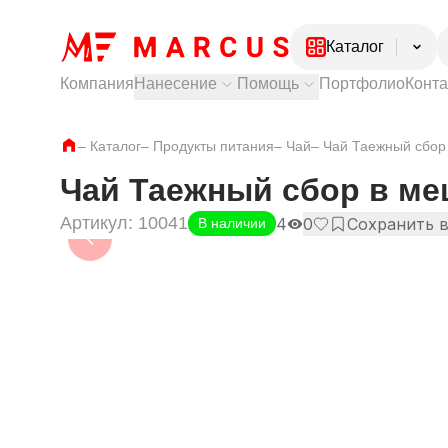
Каталог
Компания
Нанесение
Помощь
Портфолио
Конт
Электроника
Посуда
Тампопечать
Как купить?
–
Каталог
–
Продукты питания
Лазерная гравировка
Доставка и самовывоз
–
Чай
–
Чай Таежный сбор
Ежедневники и
УФ печать
Оплата и гарантии
Ручки
Частые вопросы
Чай Таежный сбор в ме
Одежда
Артикул:
10041
Обувь
4
0
Сохранить 
В наличии