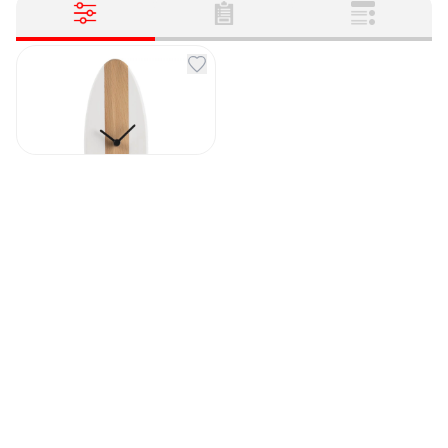
Часы настенные
Baumstein
Артикул
131259
2 490
₽
В наличии