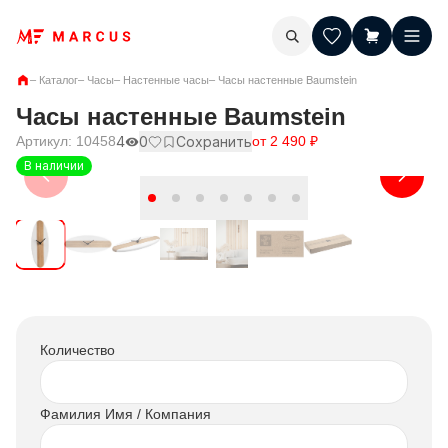
–
Каталог
–
Часы
–
Настенные часы
–
Часы настенные Baumstein
Часы настенные Baumstein
Артикул:
10458
4
0
Сохранить
от
2 490
₽
В наличии
Количество
Фамилия Имя / Компания