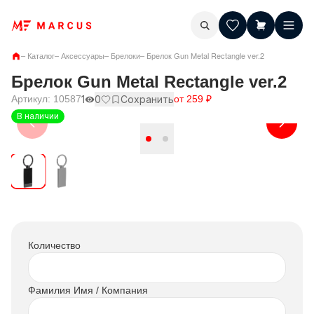
–
Каталог
–
Аксессуары
–
Брелоки
–
Брелок Gun Metal Rectangle ver.2
Брелок Gun Metal Rectangle ver.2
Артикул:
10587
1
0
Сохранить
от
259
₽
В наличии
Количество
Фамилия Имя / Компания