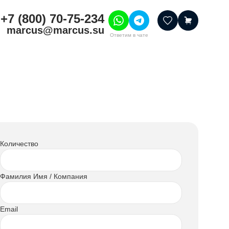
+7 (800) 70-75-234
marcus@marcus.su
Ответим в чате
тивные товары
ссуары
итура
шения
Количество
Фамилия Имя / Компания
Email