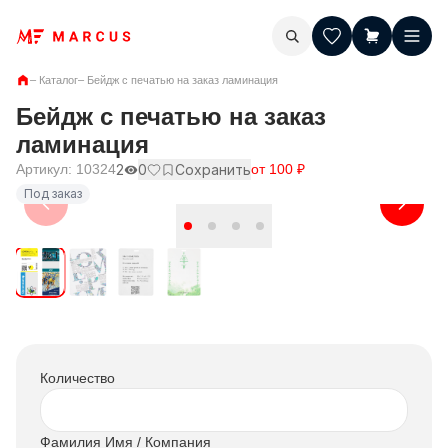
–
Каталог
–
Бейдж с печатью на заказ ламинация
Бейдж с печатью на заказ
ламинация
Артикул:
10324
2
0
Сохранить
от
100
₽
Под заказ
Количество
Фамилия Имя / Компания