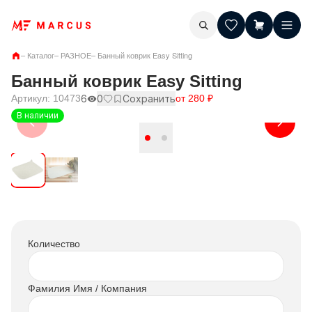
–
Каталог
–
РАЗНОЕ
–
Банный коврик Easy Sitting
Банный коврик Easy Sitting
Артикул:
10473
6
0
Сохранить
от
280
₽
В наличии
Количество
Фамилия Имя / Компания