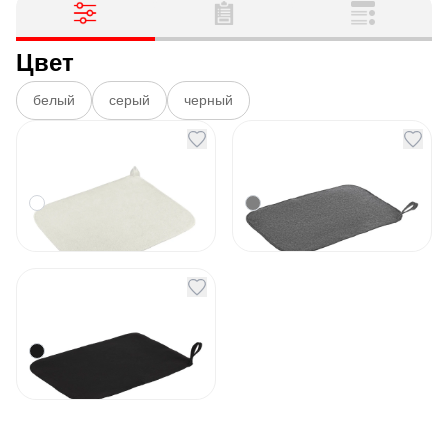
Цвет
белый
серый
черный
Банный коврик Easy
Банный коврик Easy
Sitting белый
Sitting серый
Артикул
131280
Артикул
131281
280
₽
280
₽
В наличии
В наличии
Банный коврик Easy
Sitting черный
Артикул
144021
320
₽
В наличии