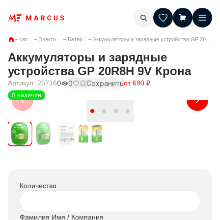
–
Каталог
–
Электроника
–
Батарейки
–
Аккумуляторы и зарядные устройства GP 20R8H 9V Крона
Аккумуляторы и зарядные
устройства GP 20R8H 9V Крона
Артикул:
25716
0
0
Сохранить
от
690
₽
В наличии
Количество
Фамилия Имя / Компания