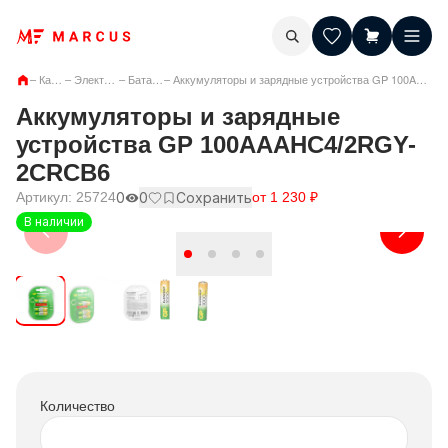
–
Каталог
–
Электроника
–
Батарейки
–
Аккумуляторы и зарядные устройства GP 100AAAHC4/2RGY-2CRCB6
Аккумуляторы и зарядные
устройства GP 100AAAHC4/2RGY-
2CRCB6
Артикул:
25724
0
0
Сохранить
от
1 230
₽
В наличии
Количество