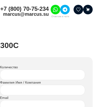
+7 (800) 70-75-234
marcus@marcus.su
Ответим в чате
тивные товары
ссуары
C300C
итура
шения
Количество
Фамилия Имя / Компания
Email