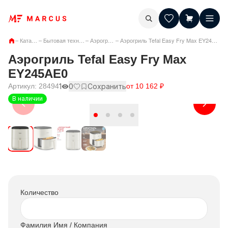
–
Каталог
–
Бытовая техника
–
Аэрогрили
–
Аэрогриль Tefal Easy Fry Max EY245AE0
Аэрогриль Tefal Easy Fry Max
EY245AE0
Артикул:
28494
1
0
Сохранить
от
10 162
₽
В наличии
Количество
Фамилия Имя / Компания