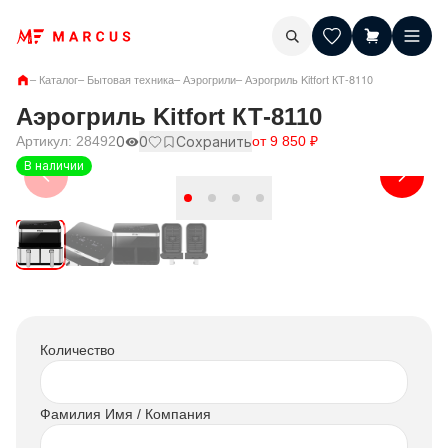
–
Каталог
–
Бытовая техника
–
Аэрогрили
–
Аэрогриль Kitfort КТ-8110
Аэрогриль Kitfort КТ-8110
Артикул:
28492
0
0
Сохранить
от
9 850
₽
В наличии
Количество
Фамилия Имя / Компания