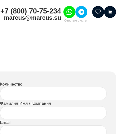
+7 (800) 70-75-234
marcus@marcus.su
Ответим в чате
тивные товары
ссуары
итура
шения
Количество
Фамилия Имя / Компания
Email