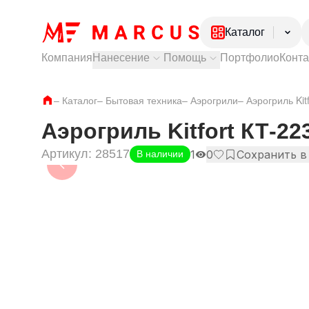
Каталог
Компания
Нанесение
Помощь
Портфолио
Конт
Электроника
Посуда
Тампопечать
Как купить?
–
Каталог
–
Бытовая техника
Лазерная гравировка
Доставка и самовывоз
–
Аэрогрили
–
Аэрогриль Kit
Ежедневники и
УФ печать
Оплата и гарантии
Ручки
Частые вопросы
Аэрогриль Kitfort КТ-22
Одежда
Артикул:
28517
Обувь
1
0
Сохранить в
В наличии