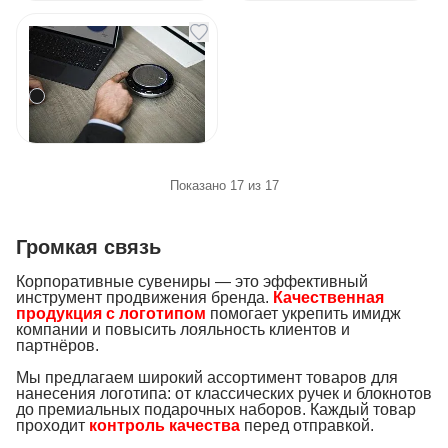
Спикерфон Yealink
черный CP900 UC
Артикул
34040
По запросу
Под заказ
Показано
17
из
17
Громкая связь
Корпоративные сувениры — это эффективный
инструмент продвижения бренда.
Качественная
продукция с логотипом
помогает укрепить имидж
компании и повысить лояльность клиентов и
партнёров.
Мы предлагаем широкий ассортимент товаров для
нанесения логотипа: от классических ручек и блокнотов
до премиальных подарочных наборов. Каждый товар
проходит
контроль качества
перед отправкой.