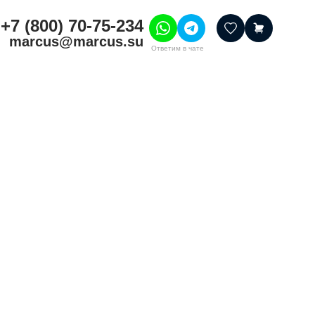
+7 (800) 70-75-234
marcus@marcus.su
Ответим в чате
тивные товары
ссуары
итура
шения