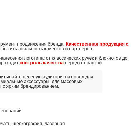
трумент продвижения бренда.
Качественная продукция с
овысить лояльность клиентов и партнёров.
несения логотипа: от классических ручек и блокнотов до
проходит
контроль качества
перед отправкой.
читывайте целевую аудиторию и повод для
емиальные аксессуары, для массовых
ы с ярким брендированием.
менований
чать, шелкография, лазерная