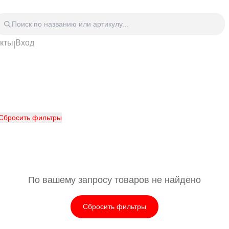
акты
Вход
|
Головные уборы
Дом
Спецодежда
Спор
 блокноты
Сумки
Часы
Зонты
Аксе
Видео Аудио Hi-Fi
Фурн
Отдых
Укра
Сбросить фильтры
По вашему запросу товаров не найдено
Сбросить фильтры