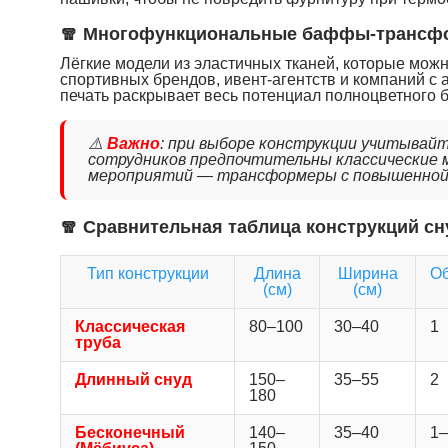
🧣 Многофункциональные баффы-трансф
Лёгкие модели из эластичных тканей, которые можно
спортивных брендов, ивент-агентств и компаний 
печать раскрывает весь потенциал полноцветного 
⚠️
Важно
: при выборе конструкции учитывай
сотрудников предпочтительны классические м
мероприятий — трансформеры с повышенной
🧣 Сравнительная таблица конструкций с
Тип конструкции
Длина
Ширина
О
(см)
(см)
Классическая
80–100
30–40
1
труба
Длинный снуд
150–
35–55
2
180
Бесконечный
140–
35–40
1–