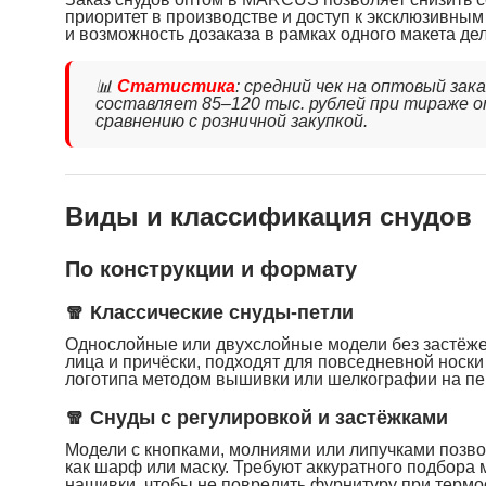
приоритет в производстве и доступ к эксклюзивны
и возможность дозаказа в рамках одного макета д
📊
Статистика
: средний чек на оптовый зак
составляет 85–120 тыс. рублей при тираже о
сравнению с розничной закупкой.
Виды и классификация снудов
По конструкции и формату
🧣 Классические снуды-петли
Однослойные или двухслойные модели без застёжек
лица и причёски, подходят для повседневной носк
логотипа методом вышивки или шелкографии на пе
🧣 Снуды с регулировкой и застёжками
Модели с кнопками, молниями или липучками позво
как шарф или маску. Требуют аккуратного подбора
нашивки, чтобы не повредить фурнитуру при термо