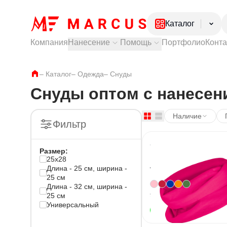
Каталог
Компания
Нанесение
Помощь
Портфолио
Конт
Электроника
Посуда
Тампопечать
Как купить?
–
Каталог
–
Одежда
Лазерная гравировка
–
Снуды
Доставка и самовывоз
Ежедневники и
УФ печать
Оплата и гарантии
Снуды оптом с нанесен
Ручки
Частые вопросы
Одежда
Обувь
Наличие
Фильтр
Снуд флисовы
Размер
:
NANUK
25x28
Артикул
17090
Длина - 25 см, ширина -
25 см
+
4
Длина - 32 см, ширина -
9
вариант
ов
25 см
Универсальный
от
В наличии