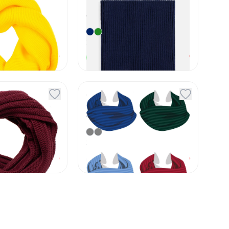
Артикул
14083
2
вариант
а
от
410
₽
от
690
₽
В наличии
rgo
Снуд на заказ Gent
Артикул
10852
2
вариант
а
от
1 190
₽
от
1 428
₽
Под заказ