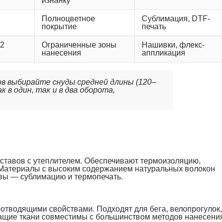
изнанку
Полноцветное
Сублимация, DTF-
покрытие
печать
2
Ограниченные зоны
Нашивки, флекс-
нанесения
аппликация
ов выбирайте снуды средней длины (120–
 в один, так и в два оборота,
оставов с утеплителем. Обеспечивают термоизоляцию,
. Материалы с высоким содержанием натуральных волокон
вы — сублимацию и термопечать.
оотводящими свойствами. Подходят для бега, велопрогулок,
ащие ткани совместимы с большинством методов нанесени