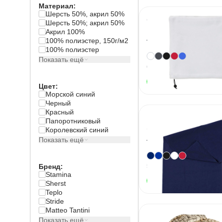
Материал
:
Шерсть 50%, акрил 50%
Снуд Nukka
Шерсть 50%; акрил 50%
Акрил 100%
Артикул
4885
100% полиэстер, 150г/м2
100% полиэстер
+
1
Показать ещё
6
вариант
ов
В наличии
Цвет
:
Морской синий
Черный
Красный
Мультифункци
Папоротниковый
бафф FREEDO
Королевский синий
Артикул
15229
Показать ещё
5
вариант
ов
Бренд
:
Stamina
В наличии
Sherst
Teplo
Stride
Matteo Tantini
Шарф-снуд
Показать ещё