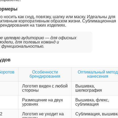
ормеры
 носить как снуд, повязку, шапку или маску. Идеальны для
с активным корпоративным образом жизни. Сублимационная
брендирования на таких изделиях.
те целевую аудиторию — для офисных
одели, для полевых команд и
 функциональностью.
нудов
боротов
Особенности
Оптимальный метод
брендирования
нанесения
Логотип виден с любой
Вышивка,
стороны
шелкография
Размещение на двух
Вышивка, флекс,
уровнях
сублимация
2
Логотип не уходит на
Сублимация, вышивк