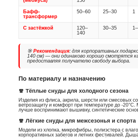
(Мёбиуса)
150
Бафф-
50–60
25–30
1
трансформер
С застёжкой
120–
30–35
1–
140
🎯
Рекомендация
: для корпоративных подарк
140 см) — они одинаково хорошо смотрятся как
предоставляя получателю свободу выбора.
По материалу и назначению
🧣 Тёплые снуды для холодного сезона
Изделия из флиса, акрила, шерсти или смесовых с
ветрозащиту и комфорт при температуре до -20°C
лучше воспринимают вышивку, синтетические осно
🧣 Лёгкие снуды для межсезонья и спорта
Модели из хлопка, микрофибры, полиэстера с влаг
корпоративных забегов и летних фестивалей. Дыш