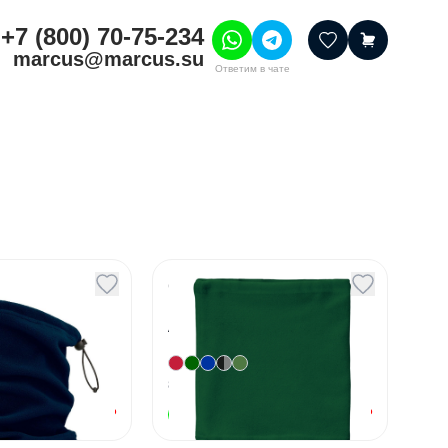
+7 (800) 70-75-234
marcus@marcus.su
Ответим в чате
тивные товары
ссуары
итура
шения
афф
Снуд флисовый
 флис
NUKKA
Артикул
17091
+
2
+
3
8
вариант
ов
от
667
₽
от
204,44
₽
В наличии