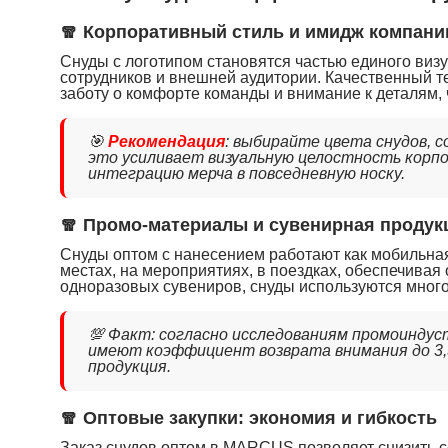
🧣 Корпоративный стиль и имидж компани
Снуды с логотипом становятся частью единого визу
сотрудников и внешней аудитории. Качественный т
заботу о комфорте команды и внимание к деталям, 
🎯
Рекомендация
: выбирайте цвета снудов,
это усиливает визуальную целостность корп
интеграцию мерча в повседневную носку.
🧣 Промо-материалы и сувенирная продук
Снуды оптом с нанесением работают как мобильна
местах, на мероприятиях, в поездках, обеспечивая
одноразовых сувениров, снуды используются много
💯 Факт: согласно исследованиям промоиндус
имеют коэффициент возврата внимания до 3,5
продукция.
🧣 Оптовые закупки: экономия и гибкость
Заказ снудов оптом в MARCUS позволяет снизить с