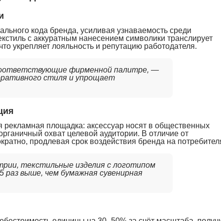
и
ального кода бренда, усиливая узнаваемость среди
екстиль с аккуратным нанесением символики транслирует
что укрепляет лояльность и репутацию работодателя.
 соответствующие фирменной палитре, —
оративного стиля и упрощает
ция
я рекламная площадка: аксессуар носят в общественных
 органичный охват целевой аудитории. В отличие от
кратно, продлевая срок воздействия бренда на потребител
трии, текстильные изделия с логотипом
 раз выше, чем бумажная сувенирная
ебестоимость единицы на 30–50% за счёт масштаба, получ