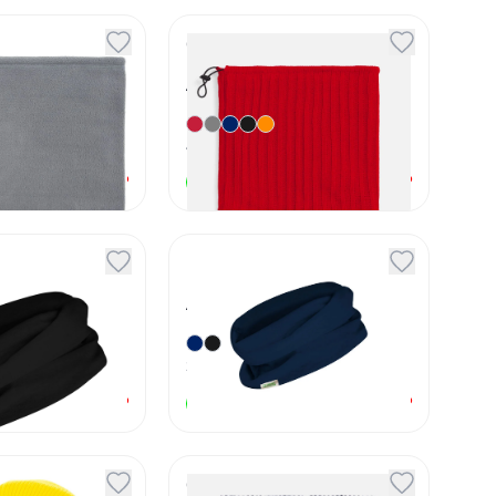
sse
Снуд ComFleece
Артикул
13665
4
вариант
а
от
480
₽
от
990
₽
В наличии
охлопковый
Шарф-снуд DELUN
Артикул
5802
2
вариант
а
от
361,11
₽
от
453,77
₽
В наличии
снуд Real
Снуд Catch Match