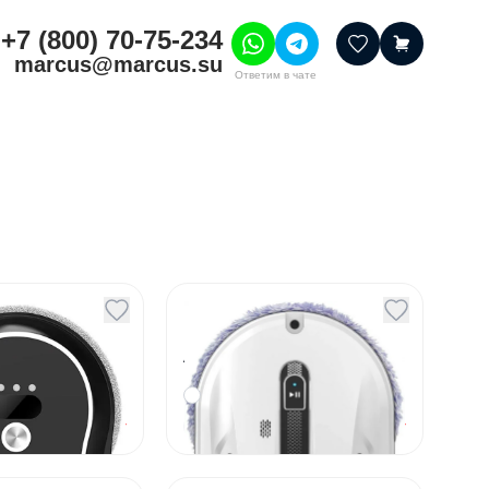
+7 (800) 70-75-234
marcus@marcus.su
Ответим в чате
тивные товары
ссуары
итура
шения
окон Xbot
Мойщик окон Hobot
R3 Ultrasonic
Артикул
44041
По запросу
По запросу
Под заказ