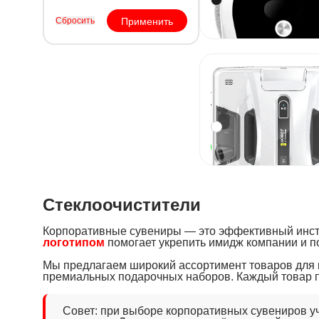
По 
Под заказ
Сбросить
Применить
Мойщик окон H
2S Ultrasonic
Артикул
44140
от
В наличии
Стеклоочистители
Корпоративные сувениры — это эффективный инс
логотипом
помогает укрепить имидж компании и п
Мы предлагаем широкий ассортимент товаров для на
премиальных подарочных наборов. Каждый товар 
Совет: при выборе корпоративных сувениров у