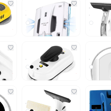
tfort
Мойщик окон Hobot
Мойщик 
SP-10
WVC3.7
Артикул
44717
Артикул
42999
запросу
По запросу
Под заказ
Под заказ
tfort
Мойщик окон Kitfort
Мойщик 
КТ-5182
В20
Артикул
43294
Артикул
43325
запросу
По запросу
Под заказ
Под заказ
bot
Мойщик окон
Мойщик 
Karcher WV 2 Plus
298
Артикул
43705
Артикул
43742