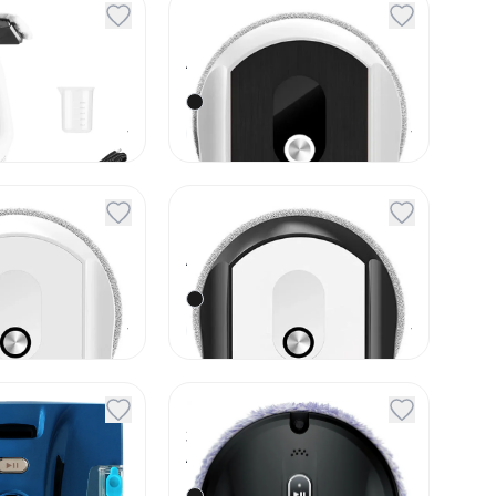
окон Deko
Мойщик окон Xbot
В21
Артикул
43217
По запросу
По запросу
Под заказ
окон Xbot
Мойщик окон Xbot
В22
Артикул
43326
По запросу
По запросу
Под заказ
окон Hobot
Мойщик окон Hobot
388
Артикул
43743