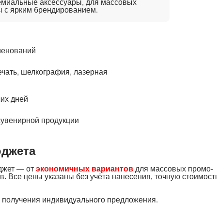
емиальные аксессуары, для массовых
ы с ярким брендированием.
менований
чать, шелкография, лазерная
чих дней
сувенирной продукции
юджета
джет — от
экономичных вариантов
для массовых промо-
в. Все цены указаны без учёта нанесения, точную стоимост
я получения индивидуального предложения.