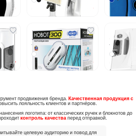
запросу
По запросу
Под заказ
Под заказ
obot
Мойщик окон Hobot
Мойщик 
300
S7 Pro
Артикул
44505
Артикул
44852
24 990
₽
По запросу
Под заказ
Под заказ
трумент продвижения бренда.
Качественная продукция с
овысить лояльность клиентов и партнёров.
несения логотипа: от классических ручек и блокнотов до
проходит
контроль качества
перед отправкой.
читывайте целевую аудиторию и повод для