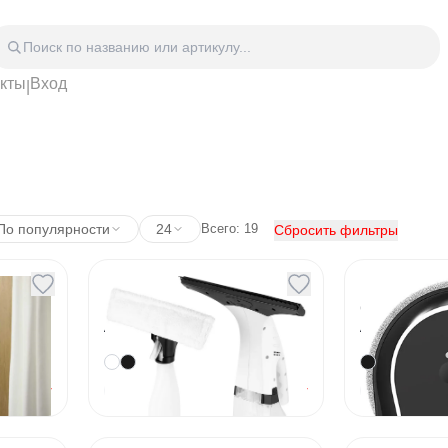
акты
Вход
|
Головные уборы
Дом
Спецодежда
Спор
 блокноты
Сумки
Часы
Зонты
Аксе
Видео Аудио Hi-Fi
Фурн
Отдых
Укра
По популярности
24
Всего:
19
Сбросить фильтры
Мойщик окон Kitfort
Мойщик 
КТ-5163
С31
Артикул
43295
Артикул
43327
запросу
По запросу
Под заказ
Под заказ