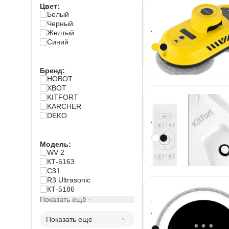
Цвет
:
Мойщик окон Ki
Белый
КТ-5186
Черный
Артикул
44133
Желтый
Синий
По 
Под заказ
Бренд
:
HOBOT
XBOT
KITFORT
Мойщик окон Ki
KARCHER
КТ-5181
DEKO
Артикул
43293
Модель
:
WV 2
По 
Под заказ
КТ-5163
С31
R3 Ultrasonic
Мойщик окон X
КТ-5186
Показать ещё
С32
Артикул
43328
Показать еще